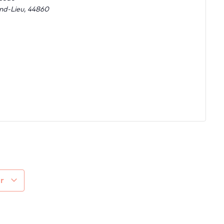
nd-Lieu
,
44860
er