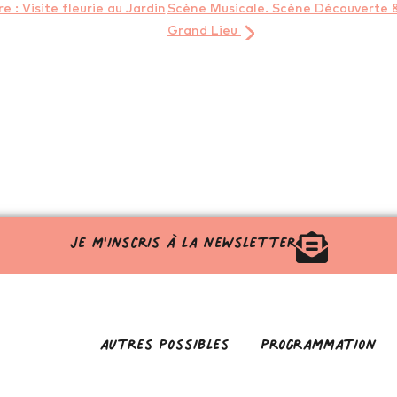
 : Visite fleurie au Jardin
Scène Musicale. Scène Découverte 
Grand Lieu
Je m'inscris à la newsletter
autres possibles
programmation
Nature
Animations Groupe
Nature
onte
Location d'espaces
Conte