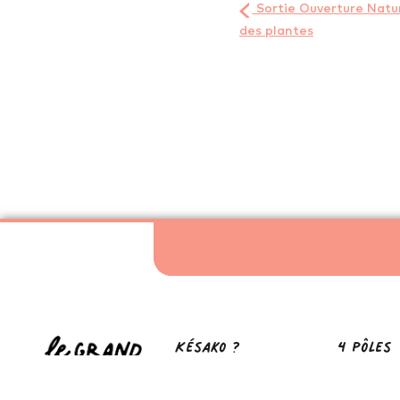
Sortie Ouverture Nature
des plantes
Késako ?
4 pôles
Les Grandlieu'zarts
Ouverture 
Adhérer
Collectif C