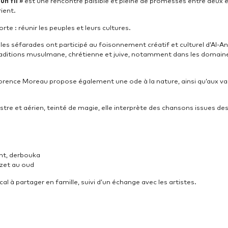
un fil »
est une rencontre paisible et pleine de promesses entre deux ê
rient.
te : réunir les peuples et leurs cultures.
 les séfarades ont participé au foisonnement créatif et culturel d’Al-
aditions musulmane, chrétienne et juive, notamment dans les domaines 
lorence Moreau propose également une ode à la nature, ainsi qu’aux v
estre et aérien, teinté de magie, elle interprète des chansons issues de
nt, derbouka
zet
au oud
 à partager en famille, suivi d’un échange avec les artistes.