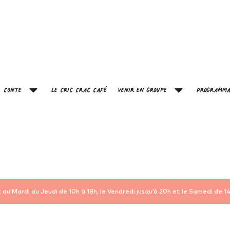
Conte
Le Cric Crac Café
Venir en groupe
Programma
 du Mardi au Jeudi de 10h à 18h, le Vendredi jusqu’à 20h et le Samedi de 14