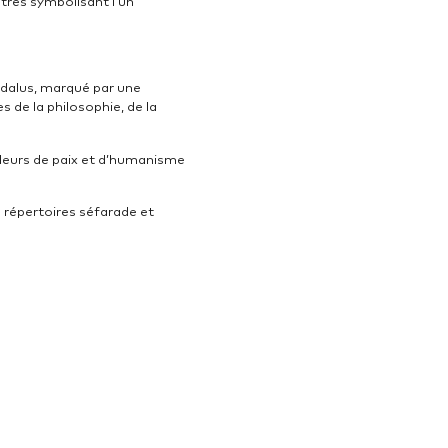
tres symbolisant l’un
Andalus, marqué par une
de la philosophie, de la
aleurs de paix et d’humanisme
s répertoires séfarade et