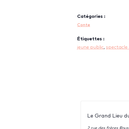
Catégories :
Conte
Étiquettes :
jeune public
,
spectacle
Le Grand Lieu d
2 rue des frères Rou