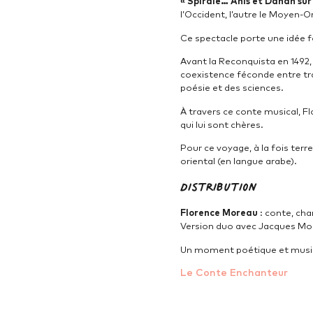
« Spirale… Anis et Dahan sur 
l’Occident, l’autre le Moyen-O
Ce spectacle porte une idée for
Avant la Reconquista en 1492,
coexistence féconde entre tr
poésie et des sciences.
À travers ce conte musical, F
qui lui sont chères.
Pour ce voyage, à la fois terr
oriental (en langue arabe).
Distribution
Florence Moreau
: conte, cha
Version duo avec
Jacques Mo
Un moment poétique et musical
Le Conte Enchanteur