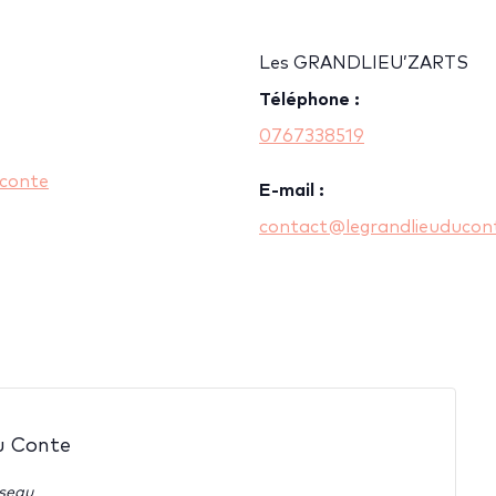
Les GRANDLIEU’ZARTS
Téléphone :
0767338519
 conte
E-mail :
contact@legrandlieuducont
u Conte
sseau