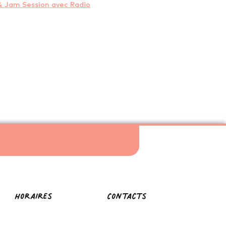
& Jam Session avec Radio
horaires
Contacts
Mardi, Mercredi, Jeudi
Le Grand Lieu du Conte
10h - 18h
2, Rue des Frères