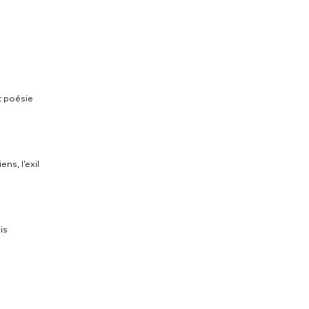
et poésie
ens, l’exil
is