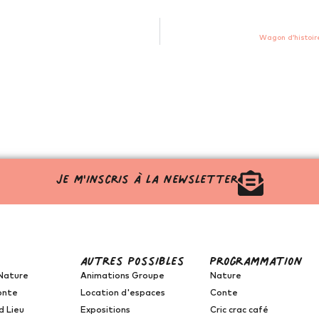
Wagon d’histoir
Je m'inscris à la newsletter
autres possibles
programmation
Nature
Animations Groupe
Nature
onte
Location d'espaces
Conte
d Lieu
Expositions
Cric crac café