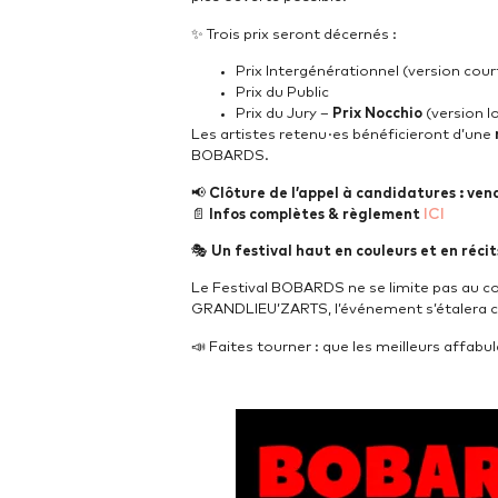
✨ Trois prix seront décernés :
Prix Intergénérationnel (version cour
Prix du Public
Prix du Jury –
Prix Nocchio
(version l
Les artistes retenu·es bénéficieront d’une
BOBARDS.
📢
Clôture de l’appel à candidatures : ven
ICI
📄
Infos complètes & règlement
🎭
Un festival haut en couleurs et en récit
Le Festival BOBARDS ne se limite pas au con
GRANDLIEU’ZARTS, l’événement s’étalera c
📣 Faites tourner : que les meilleurs affabu