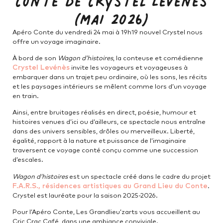
Conte de Crystel Levénès
(mai 2026)
Apéro Conte du vendredi 24 mai à 19h19 nouvel Crystel nous
offre un voyage imaginaire.
À bord de son
Wagon d’histoires
, la conteuse et comédienne
Crystel Levénès
invite les voyageurs et voyageuses à
embarquer dans un trajet peu ordinaire, où les sons, les récits
et les paysages intérieurs se mêlent comme lors d’un voyage
en train.
Ainsi, entre bruitages réalisés en direct, poésie, humour et
histoires venues d’ici ou d’ailleurs, ce spectacle nous entraîne
dans des univers sensibles, drôles ou merveilleux. Liberté,
égalité, rapport à la nature et puissance de l’imaginaire
traversent ce voyage conté conçu comme une succession
d’escales.
Wagon d’histoires
est un spectacle créé dans le cadre du projet
F.A.R.S., résidences artistiques au Grand Lieu du Conte
.
Crystel est lauréate pour la saison 2025-2026.
Pour l’Apéro Conte, Les Grandlieu’zarts vous accueillent au
Cric Crac Café, dans une ambiance conviviale.