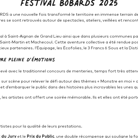
Festival BOBARDS 2025
DS a une nouvelle fois transformé le territoire en immense terrain de 
es se sont retrouvés autour de spectacles, ateliers, veillées et renco
l à Saint-Aignan de Grand Lieu ainsi que dans plusieurs communes pa
-Saint-Martin et Machecoul. Cette aventure collective a été rendue po
ieux partenaires. l’Équipage, les Écofolies, le 3 Francs 6 Sous et la Distil
ure pleine d’émotions
hevé avec le traditionnel concours de menteries, temps fort très atten
 scène pour relever le défi autour des thèmes « Monstre en moi » ou « 
 et d’embarquer le public dans des histoires plus incroyables les unes q
les artistes ont offert une soirée mémorable. Ils et elles ont été porté
rtistes pour la qualité de leurs prestations.
x du Jury
et le
Prix du Public
, une double récompense qui souligne la fo