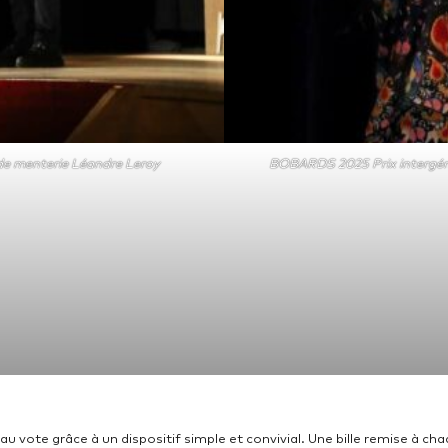
 menterie Léandre Leroy
BOBARDS 2025 Prix intergéné
u vote grâce à un dispositif simple et convivial. Une bille remise à cha