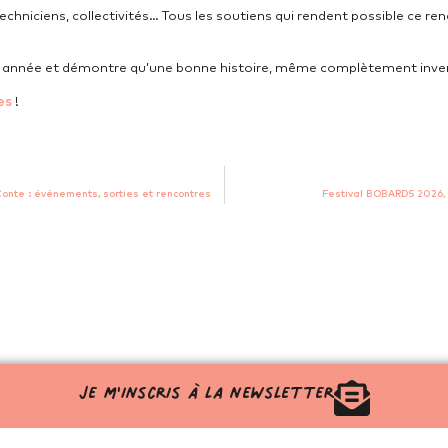
echniciens, collectivités… Tous les soutiens qui rendent possible ce ren
année et démontre qu’une bonne histoire, même complètement inventé
es
!
onte : événements, sorties et rencontres
Festival BOBARDS 2026, 
Je m'inscris à la newsletter