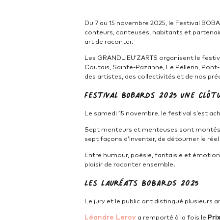
Du 7 au 15 novembre 2025, le Festival BOBAR
conteurs, conteuses, habitants et partenair
art de raconter.
Les GRANDLIEU’ZARTS organisent le festiva
Coutais, Sainte-Pazanne, Le Pellerin, Pont
des artistes, des collectivités et de nos préc
Festival Bobards 2025 Une clôt
Le samedi 15 novembre, le festival s’est ac
Sept menteurs et menteuses sont montés sur
sept façons d’inventer, de détourner le réel
Entre humour, poésie, fantaisie et émotion, 
plaisir de raconter ensemble.
Les lauréats BOBARDS 2025
Le jury et le public ont distingué plusieurs a
Léandre Leroy
a remporté à la fois le
Pri