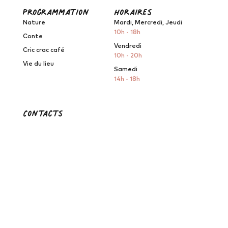
programmation
horaires
Nature
Mardi, Mercredi, Jeudi
10h - 18h
Conte
Vendredi
Cric crac café
10h - 20h
Vie du lieu
Samedi
14h - 18h
Contacts
Le Grand Lieu du Conte
2, Rue des Frères
Rousseau
44860 Saint-Aignan-de-
Grand-Lieu
contact@legrandlieuduconte.fr
07 67 33 85 19