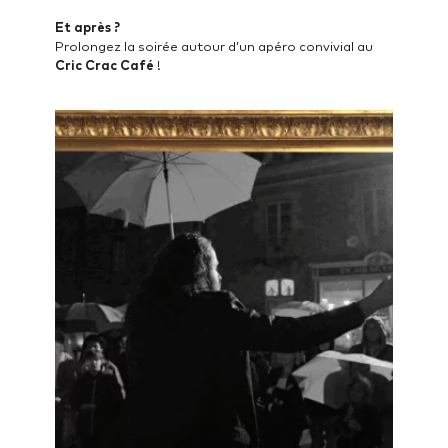
Et après ?
Prolongez la soirée autour d’un apéro convivial au
Cric Crac Café
!