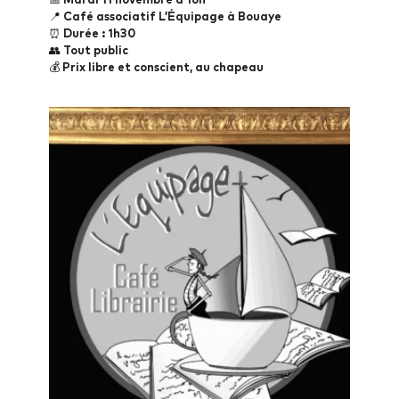
📅
Mardi 11 novembre à 16h
📍
Café associatif L’Équipage à Bouaye
⏰
Durée : 1h30
👥
Tout public
💰
Prix libre et conscient, au chapeau