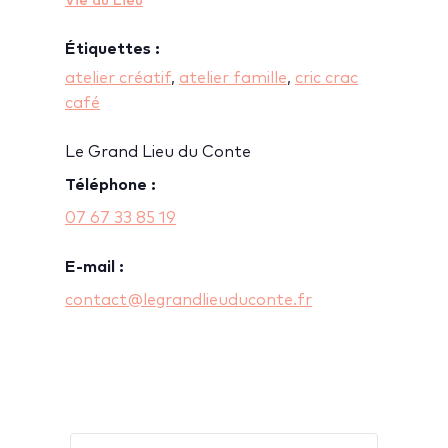
Vie du Lieu
Étiquettes :
atelier créatif
,
atelier famille
,
cric crac
café
Le Grand Lieu du Conte
Téléphone :
07 67 33 85 19
E-mail :
contact@legrandlieuduconte.fr