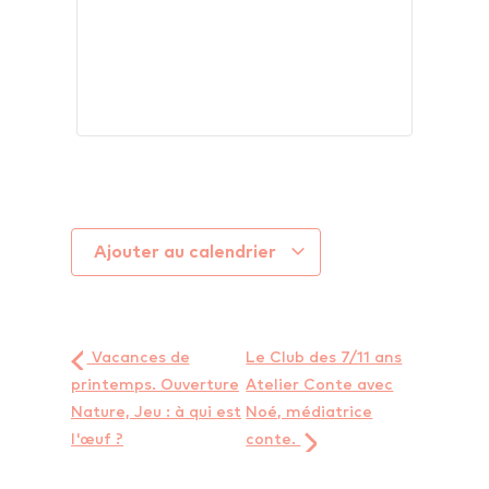
Ajouter au calendrier
Vacances de
Le Club des 7/11 ans
printemps. Ouverture
Atelier Conte avec
Nature, Jeu : à qui est
Noé, médiatrice
l'œuf ?
conte.