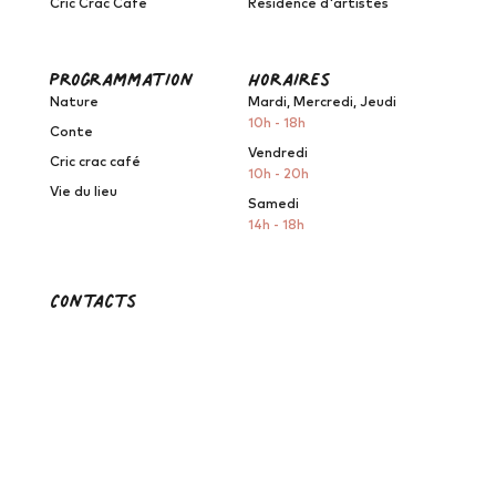
Cric Crac Café
Résidence d'artistes
programmation
horaires
Nature
Mardi, Mercredi, Jeudi
10h - 18h
Conte
Vendredi
Cric crac café
10h - 20h
Vie du lieu
Samedi
14h - 18h
Contacts
Le Grand Lieu du Conte
2, Rue des Frères
Rousseau
44860 Saint-Aignan-de-
Grand-Lieu
contact@legrandlieuduconte.fr
07 67 33 85 19