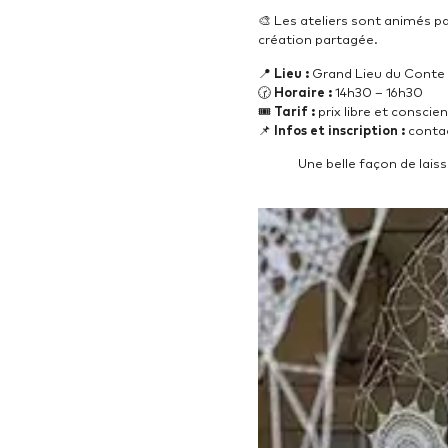
🎨 Les ateliers sont animés p
création partagée.
📍
Lieu :
Grand Lieu du Conte –
🕝
Horaire :
14h30 – 16h30
🎟️
Tarif :
prix libre et conscien
📌
Infos et inscription :
contac
Une belle façon de laiss