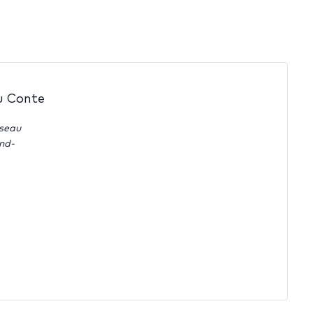
u Conte
sseau
nd-