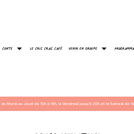
Conte
Le Cric Crac Café
Venir en groupe
Programma
 du Mardi au Jeudi de 10h à 18h, le Vendredi jusqu’à 20h et le Samedi de 14