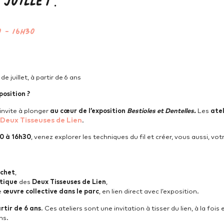
0
-
16h30
e juillet, à partir de 6 ans
position ?
invite à plonger
au cœur de l’exposition
Bestioles et Dentelles.
Les
atel
Deux Tisseuses de Lien
.
0 à 16h30
, venez explorer les techniques du fil et créer, vous aussi, vo
ochet
,
tique
des
Deux Tisseuses de Lien
,
e
œuvre collective dans le parc
, en lien direct avec l’exposition.
rtir de 6 ans
. Ces ateliers sont une invitation à tisser du lien, à la fois
ns.