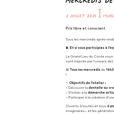
2 juillet 2025
ꟾ
14h3
Prix libre et conscient
Tous les mercredis après-midi d
🧵
Et si vous participiez à l’ex
Le Grand Lieu du Conte vous 
sont inspirés par l’univers des
📅
Tous les mercredis
de
14h3
!
✨
Objectifs de l’atelier :
– Découvrir la
dentelle au cr
– S’initier à la
démarche artis
– Participer à la création d’un
Ouverts à toutes et tous
à pa
imaginaires… et les génératio