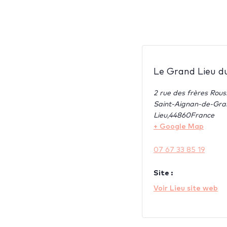
Le Grand Lieu d
2 rue des frères Rou
Saint-Aignan-de-Gra
Lieu
,
44860
France
+ Google Map
07 67 33 85 19
Site :
Voir Lieu site web