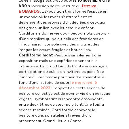
Le
vernissage
est prévu pour
le 10 novembre à 18
festival
h 30
à l’occasion de l’ouverture du
BOBARDS
. L’exposition transforme l’espace en
un monde où les mots s’entremêlent et
deviennent des œuvres d’art dédiées à ceux qui
ont gardé un lien avec leur cœur d’enfant.
Cordiforme donne vie aux « beaux mots coeurs »
d’une manière qui va au-delà des frontières de
l’imaginaire. Il console avec des mots et des
images les cœurs fragiles et bousculés.
Cordiformaimant
n’est pas simplement une
exposition mais une expérience sensorielle
immersive. Le Grand Lieu du Conte encourage la
participation du public en invitant les gens à se
joindre à Cordiforme pour peindre ensemble le
le mercredi 6
fond d’une histoire de cœur
décembre 2023
.
L’objectif de cette séance de
peinture collective est de donner vie à un paysage
végétal, symbolisant la rencontre émouvante
entre deux êtres au cœur palpitant. Une fois la
séance terminée, Cordiforme achèvera la
peinture dans son atelier et reviendra la
présenter au Grand Lieu du Conte.