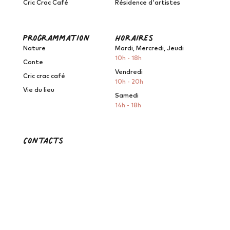
Cric Crac Café
Résidence d'artistes
programmation
horaires
Nature
Mardi, Mercredi, Jeudi
10h - 18h
Conte
Vendredi
Cric crac café
10h - 20h
Vie du lieu
Samedi
14h - 18h
Contacts
Le Grand Lieu du Conte
2, Rue des Frères
Rousseau
44860 Saint-Aignan-de-
Grand-Lieu
contact@legrandlieuduconte.fr
07 67 33 85 19