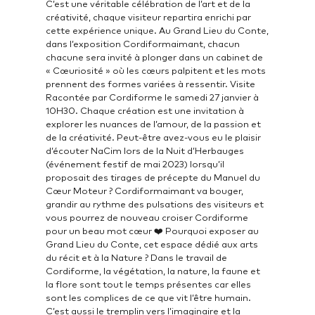
C’est une véritable célébration de l’art et de la
créativité, chaque visiteur repartira enrichi par
cette expérience unique. Au Grand Lieu du Conte,
dans l’exposition Cordiformaimant, chacun
chacune sera invité à plonger dans un cabinet de
« Cœuriosité » où les cœurs palpitent et les mots
prennent des formes variées à ressentir. Visite
Racontée par Cordiforme le samedi 27 janvier à
10H30. Chaque création est une invitation à
explorer les nuances de l’amour, de la passion et
de la créativité. Peut-être avez-vous eu le plaisir
d’écouter NaCim lors de la Nuit d’Herbauges
(événement festif de mai 2023) lorsqu’il
proposait des tirages de précepte du Manuel du
Cœur Moteur ? Cordiformaimant va bouger,
grandir au rythme des pulsations des visiteurs et
vous pourrez de nouveau croiser Cordiforme
pour un beau mot cœur ❤️ Pourquoi exposer au
Grand Lieu du Conte, cet espace dédié aux arts
du récit et à la Nature ? Dans le travail de
Cordiforme, la végétation, la nature, la faune et
la flore sont tout le temps présentes car elles
sont les complices de ce que vit l’être humain.
C’est aussi le tremplin vers l’imaginaire et la