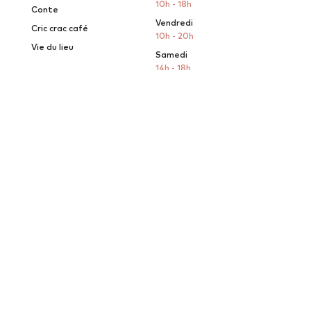
10h - 18h
Conte
Vendredi
Cric crac café
10h - 20h
Vie du lieu
Samedi
14h - 18h
Contacts
Le Grand Lieu du Conte
2, Rue des Frères
Rousseau
44860 Saint-Aignan-de-
Grand-Lieu
co
ntact@legr
andlieuduconte.fr
07 67 33 85 19