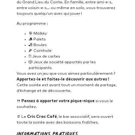
du Grand Lieu du Conte. En famille, entre ami·e·s,
entre voisin·e·s… ou même en solo, vous trouverez
toujours quelqu’un avec qui jouer !
Au programme :
🎯 Mölkky
🪵 Palets
🎳 Boules
🌽 Cornhole
🃏 Jeux de cartes
🎲 Jeux de société apportés par les
participants
Vous avez un jeu que vous aimez particulièrement ?
Apportez-le et faites-le découvrir aux autres !
Cette soirée est avant tout un moment de partage,
d’échange et de découverte.
🍴
Pensez à apporter votre pique-nique
si vous le
souhaitez.
🥤 Le
Cric Crac Café
, le bar associatif, sera ouvert
toute la soirée avec des boissons fraîches.
Informations pratiques