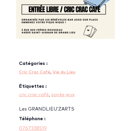
Catégories :
,
Cric Crac Café
Vie du Lieu
Étiquettes :
cric crac café
,
soirée jeux
Les GRANDLIEU’ZARTS
Téléphone :
0767338519