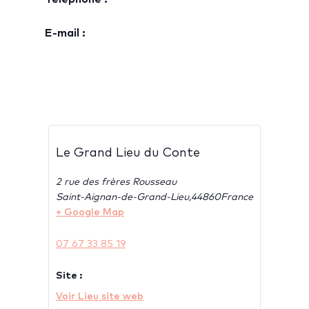
E-mail :
Le Grand Lieu du Conte
2 rue des frères Rousseau
Saint-Aignan-de-Grand-Lieu
,
44860
France
+ Google Map
07 67 33 85 19
Site :
Voir Lieu site web