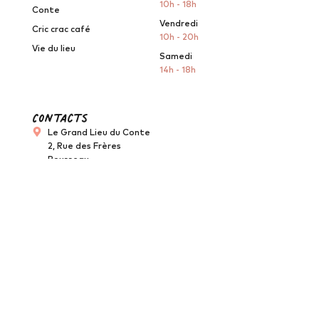
10h - 18h
Conte
Vendredi
Cric crac café
10h - 20h
Vie du lieu
Samedi
14h - 18h
Contacts
Le Grand Lieu du Conte
2, Rue des Frères
Rousseau
44860 Saint-Aignan-de-
Grand-Lieu
contact@legrandlieuduconte.fr
07 67 33 85 19