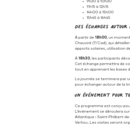
9h30 à 10h30
11h15 à 12h15
14h00 à 15h00
15h45 à 16h45
Des échanges autour 
À partir de
18h00
, un moment 
Chauviré (Ti’Cad), qui détaill
apports solaires, utilisation 
À
18h30
, les participants déc
Cet échange permettra de com
tout en apprenant les bases d
La journée se terminera par 
pour échanger autour de la tr
Un événement pour to
Ce programme est conçu pour l
L’événement se déroulera sur 
Atlantique : Saint-Philbert-de
Vertou. Les visites seront o