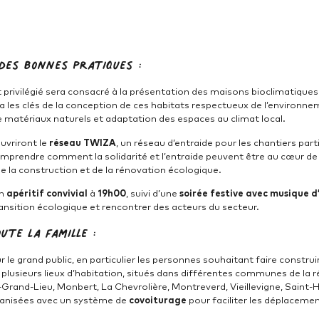
des bonnes pratiques :
privilégié sera consacré à la présentation des maisons bioclimatiques 
era les clés de la conception de ces habitats respectueux de l’environn
de matériaux naturels et adaptation des espaces au climat local.
ouvriront le
réseau TWIZA
, un réseau d’entraide pour les chantiers par
prendre comment la solidarité et l’entraide peuvent être au cœur de 
e la construction et de la rénovation écologique.
un
apéritif convivial
à
19h00
, suivi d’une
soirée festive avec musique 
ansition écologique et rencontrer des acteurs du secteur.
ute la famille :
e grand public, en particulier les personnes souhaitant faire construir
plusieurs lieux d’habitation, situés dans différentes communes de la ré
-Grand-Lieu, Monbert, La Chevrolière, Montreverd, Vieillevigne, Saint-Hi
rganisées avec un système de
covoiturage
pour faciliter les déplacemen