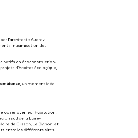
par l’architecte Audrey
ement : maximisation des
ticipatifs en écoconstruction.
projets d’habitat écologique,
d’ambiance
, un moment idéal
e ou rénover leur habitation.
gion sud de la Loire-
laire de Clisson, Le Bignon, et
ts entre les différents sites.