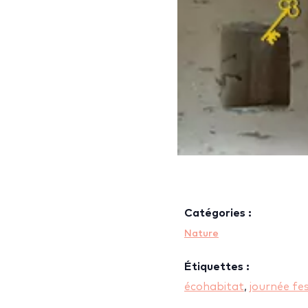
Catégories :
Nature
Étiquettes :
écohabitat
,
journée fes