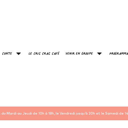
Conte
Le Cric Crac Café
Venir en groupe
Programma
 du Mardi au Jeudi de 10h à 18h, le Vendredi jusqu’à 20h et le Samedi de 14