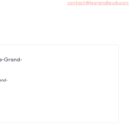
contact@legrandlieuducont
de-Grand-
and-