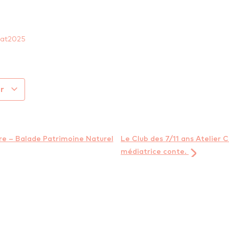
itat2025
er
re – Balade Patrimoine Naturel
Le Club des 7/11 ans Atelier 
médiatrice conte.