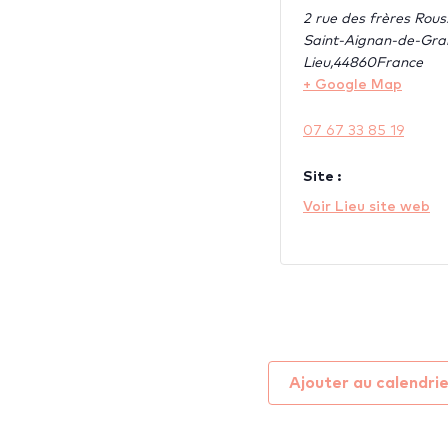
2 rue des frères Rou
Saint-Aignan-de-Gra
Lieu
,
44860
France
+ Google Map
07 67 33 85 19
Site :
Voir Lieu site web
Ajouter au calendri