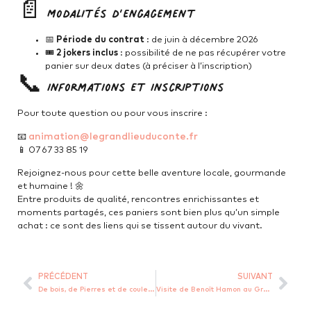
📄 Modalités d’engagement
📅
Période du contrat
: de juin à décembre 2026
🎟️
2 jokers inclus
: possibilité de ne pas récupérer votre
panier sur deux dates (à préciser à l’inscription)
📞 Informations et inscriptions
Pour toute question ou pour vous inscrire :
animation@legrandlieuduconte.fr
📧
📱 07 67 33 85 19
Rejoignez-nous pour cette belle aventure locale, gourmande
et humaine ! 🌼
Entre produits de qualité, rencontres enrichissantes et
moments partagés, ces paniers sont bien plus qu’un simple
achat : ce sont des liens qui se tissent autour du vivant.
PRÉCÉDENT
SUIVANT
De bois, de Pierres et de couleurs…
Visite de Benoît Hamon au Grand Lieu du Conte : un projet reconnu et ancré dans l’ESS.