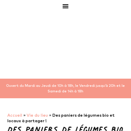
Ouvert du Mardi au Jeudi de 10h à 18h, le Vendredi jusqu’à 20h et le
Samedi de 14h à 18h
Accueil
»
Vie du lieu
»
Des paniers de légumes bio et
locaux à partager !
Des paniers de légumes bio